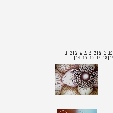
|
1
|
2
|
3
|
4
|
5
|
6
|
7
|
8
|
9
|
10
|
14
|
15
|
16
|
17
|
18
|
1