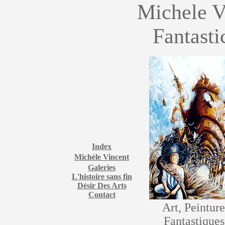
Michele V
Fantasti
Index
Michèle Vincent
Galeries
L'histoire sans fin
Désir Des Arts
Contact
Art, Peinture
Fantastiques