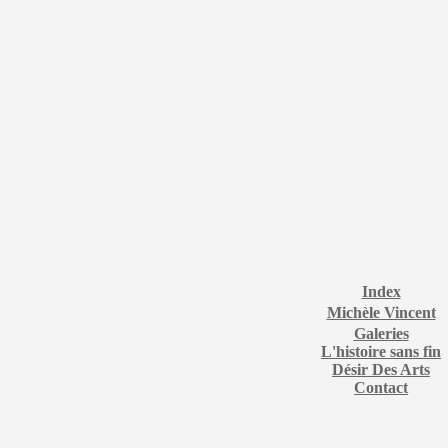
Index
Michèle Vincent
Galeries
L'histoire sans fin
Désir Des Arts
Contact