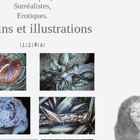
Surréalistes,
Erotiques.
ns et illustrations
|
1
|
2
|
3
|
4
|